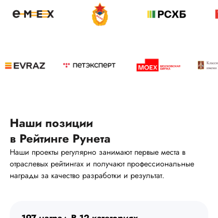
3
4
5
6
7
8
9
10
11
12
13
14
15
16
17
18
19
20
21
22
23
24
25
26
27
28
29
30
31
1
2
3
4
5
6
Наши позиции
Выбрать
в Рейтинге Рунета
Наши проекты регулярно занимают первые места в
отраслевых рейтингах и получают профессиональные
награды за качество разработки и результат.