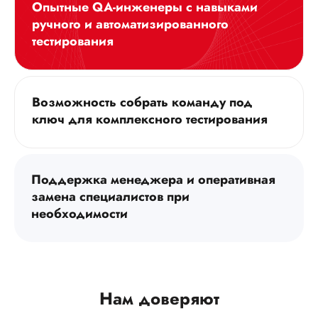
Опытные QA-инженеры с навыками
ручного и автоматизированного
тестирования
Возможность собрать команду под
ключ для комплексного тестирования
Поддержка менеджера и оперативная
замена специалистов при
ЗАКРЫТЬ
необходимости
Август
2026
ПН
ВТ
СР
ЧТ
ПТ
СБ
ВС
Нам доверяют
27
28
29
30
31
1
2