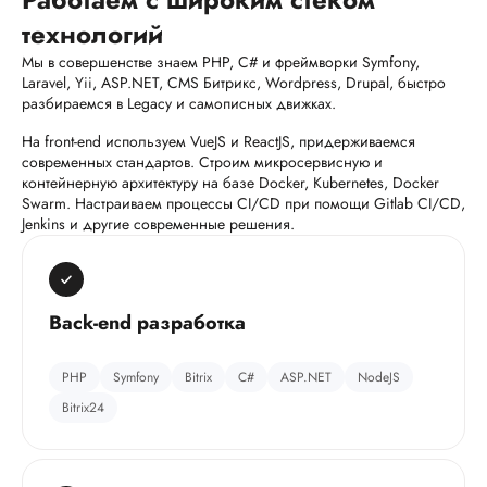
технологий
Мы в совершенстве знаем PHP, C# и фреймворки Symfony,
Laravel, Yii, ASP.NET, CMS Битрикс, Wordpress, Drupal, быстро
разбираемся в Legacy и самописных движках.
На front-end используем VueJS и ReactJS, придерживаемся
современных стандартов. Строим микросервисную и
контейнерную архитектуру на базе Docker, Kubernetes, Docker
Swarm. Настраиваем процессы CI/CD при помощи Gitlab CI/CD,
Jenkins и другие современные решения.
Back-end разработка
PHP
Symfony
Bitrix
C#
ASP.NET
NodeJS
Bitrix24