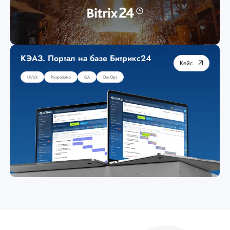
КЭАЗ. Портал на базе Битрикс24
Кейс
UI/UX
Разработка
QA
DevOps