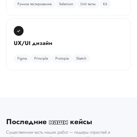
Ручное тестирование
Selenium
Unit тесты
К6
Выбрать
UX/UI дизайн
Figma
Principle
Protopie
Sketch
Последние
наши
кейсы
Существенная часть наших работ — лидеры отраслей и