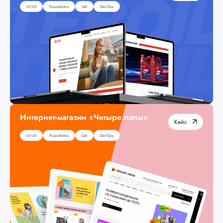
UI/UX
Разработка
QA
DevOps
Интернет-магазин «Четыре лапы»
Кейс
UI/UX
Разработка
QA
DevOps