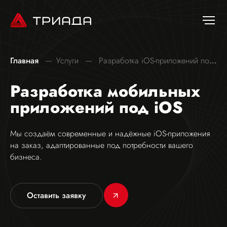
Главная
Услуги
Разработка iOS-приложений под
ключ
Разработка мобильных
приложений под iOS
Мы создаём современные и надёжные iOS-приложения
на заказ, адаптированные под потребности вашего
бизнеса.
Оставить заявку