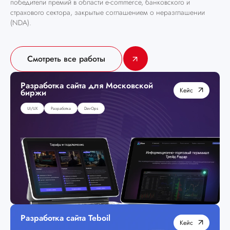
победители премий в области e-commerce, банковского и
страхового сектора, закрытые соглашением о неразглашении
(NDA).
Смотреть все работы
Разработка сайта для Московской
Кейс
биржи
UI/UX
Разработка
DevOps
Разработка сайта Teboil
Кейс