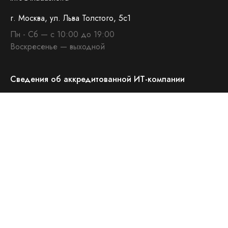
г. Москва, ул. Льва Толстого, 5с1
Пн - Сб — с 10:00 до 19:00
Воскресенье — выходной
Сведения об аккредитованной ИТ-компании
Скачать презентацию о нас
О компании
Контакты
Услуги
Экспертиза
Разработка веб-приложений
Блог
Разработка сайтов
Входим в Ассоциацию