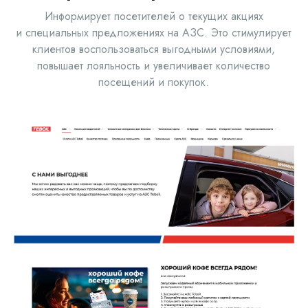
Информирует посетителей о текущих акциях
и специальных предложениях на АЗС. Это стимулирует
ЗАКРЫТЬ
клиентов воспользоваться выгодными условиями,
повышает лояльность и увеличивает количество
посещений и покупок.
Август
2026
ПН
ВТ
СР
ЧТ
ПТ
СБ
ВС
27
28
29
30
31
1
2
3
4
5
6
7
8
9
10
11
12
13
14
15
16
17
18
19
20
21
22
23
24
25
26
27
28
29
30
31
1
2
3
4
5
6