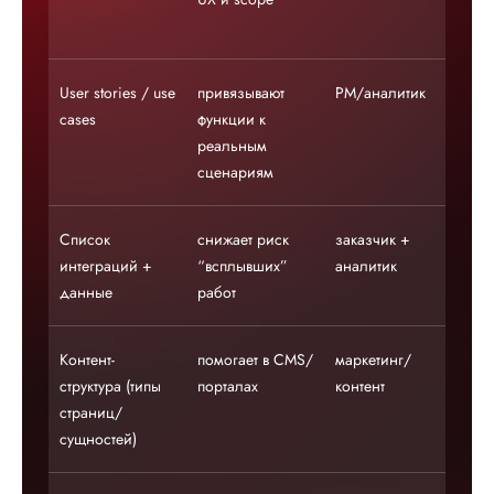
пе
User stories / use
привязывают
PM/аналитик
ну
cases
функции к
ко
реальным
пр
сценариям
Список
снижает риск
заказчик +
кр
интеграций +
“всплывших”
аналитик
CR
данные
работ
Контент-
помогает в CMS/
маркетинг/
ва
структура (типы
порталах
контент
са
страниц/
по
сущностей)