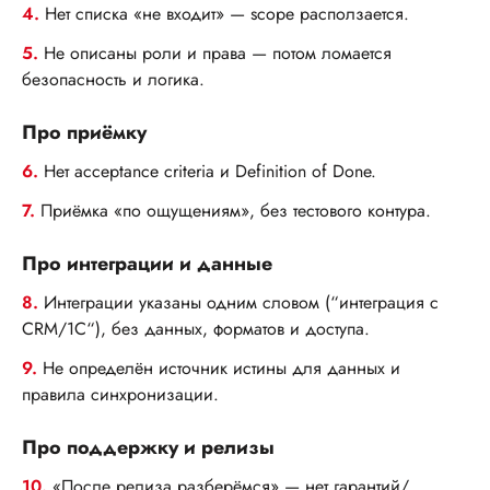
4.
Нет списка «не входит» — scope расползается.
5.
Не описаны роли и права — потом ломается
безопасность и логика.
Про приёмку
6.
Нет acceptance criteria и Definition of Done.
7.
Приёмка «по ощущениям», без тестового контура.
Про интеграции и данные
8.
Интеграции указаны одним словом (“интеграция с
CRM/1С“), без данных, форматов и доступа.
9.
Не определён источник истины для данных и
правила синхронизации.
Про поддержку и релизы
10.
«После релиза разберёмся» — нет гарантий/