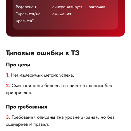
Референсы
синхронизирует
заказчик
бы
“нравится/не
ожидания
ус
нравится”
ра
Типовые ошибки в ТЗ
Про цели
1.
Нет измеримых метрик успеха.
2.
Смешали цели бизнеса и список «хотелок» без
приоритетов.
Про требования
3.
Требования описаны «на уровне экрана», но без
сценариев и правил.