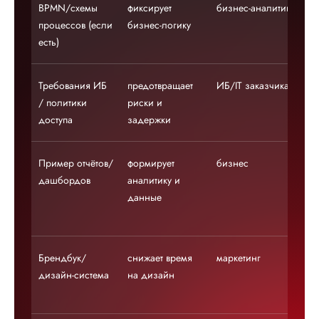
BPMN/схемы
фиксирует
бизнес-аналитик
по
процессов (если
бизнес-логику
вн
есть)
си
Требования ИБ
предотвращает
ИБ/IT заказчика
ну
/ политики
риски и
ст
доступа
задержки
бе
Пример отчётов/
формирует
бизнес
ва
дашбордов
аналитику и
це
данные
уп
ме
Брендбук/
снижает время
маркетинг
по
дизайн-система
на дизайн
мн
ин