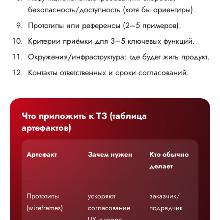
безопасность/доступность (хотя бы ориентиры).
Прототипы или референсы (2–5 примеров).
Критерии приёмки для 3–5 ключевых функций.
Окружения/инфраструктура: где будет жить продукт.
Контакты ответственных и сроки согласований.
Что приложить к ТЗ (таблица
артефактов)
Артефакт
Зачем нужен
Кто обычно
Бе
делает
не
Прототипы
ускоряют
заказчик/
бе
(wireframes)
согласование
подрядчик
сл
UX и scope
и 