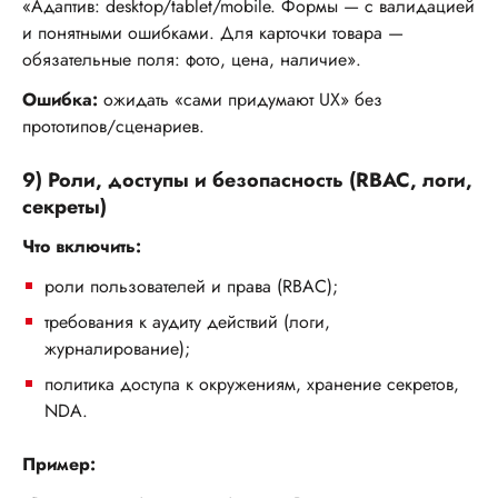
«Адаптив: desktop/tablet/mobile. Формы — с валидацией
и понятными ошибками. Для карточки товара —
обязательные поля: фото, цена, наличие».
Ошибка:
ожидать «сами придумают UX» без
прототипов/сценариев.
9) Роли, доступы и безопасность (RBAC, логи,
секреты)
ЗАКРЫТЬ
Что включить:
роли пользователей и права (RBAC);
Август
2026
требования к аудиту действий (логи,
журналирование);
ПН
ВТ
СР
ЧТ
ПТ
СБ
ВС
политика доступа к окружениям, хранение секретов,
27
28
29
30
31
1
2
NDA.
3
4
5
6
7
8
9
Пример:
10
11
12
13
14
15
16