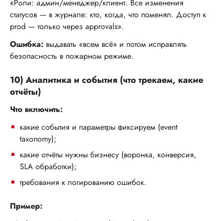
«Роли: админ/менеджер/клиент. Все изменения
17
18
19
20
21
22
23
статусов — в журнале: кто, когда, что поменял. Доступ к
prod — только через approvals».
24
25
26
27
28
29
30
Ошибка:
выдавать «всем всё» и потом исправлять
31
1
2
3
4
5
6
безопасность в пожарном режиме.
10) Аналитика и события (что трекаем, какие
Выбрать
отчёты)
Что включить:
какие события и параметры фиксируем (event
taxonomy);
какие отчёты нужны бизнесу (воронка, конверсия,
SLA обработки);
требования к логированию ошибок.
Пример: